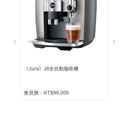
啡機
《Jura》J8全自動咖啡機
De
啡
會員價：NT$99,000
會員