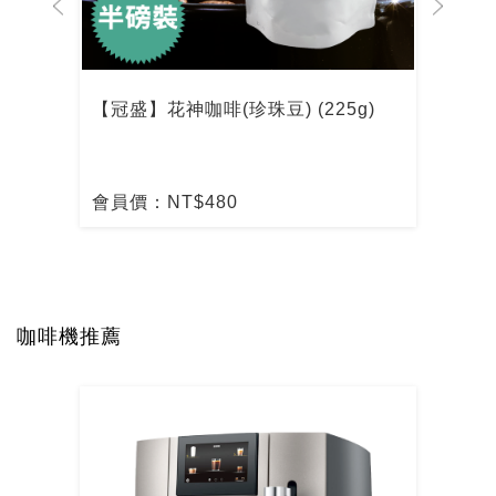
【冠盛】花神咖啡(珍珠豆) (225g)
【冠
會員價：NT$480
會員
咖啡機推薦