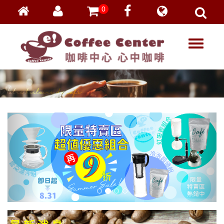
0
會員登入
繁體中文
T
忘記密碼
o
加入會員
g
g
VIP登入
l
VIP申請
e
n
a
v
i
g
a
t
i
o
n