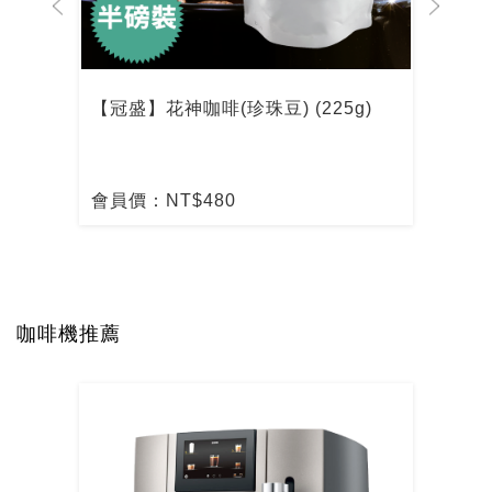
【冠盛】花神咖啡(珍珠豆) (225g)
【冠
會員價：NT$480
會員
咖啡機推薦