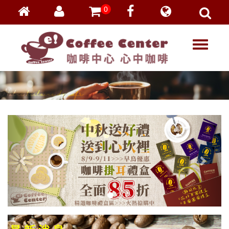
0
會員登入
繁體中文
T
忘記密碼
o
加入會員
g
g
VIP登入
l
VIP申請
e
n
a
v
i
g
a
t
i
o
n