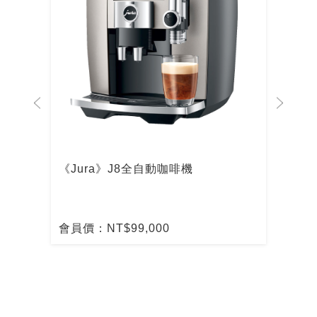
啡機
《Jura》J8全自動咖啡機
De
啡
會員價：NT$99,000
會員