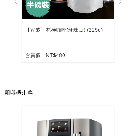
【冠盛】花神咖啡(珍珠豆) (225g)
【冠
會員價：NT$480
會員
咖啡機推薦