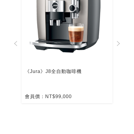
啡機
《Jura》J8全自動咖啡機
De
啡
會員價：NT$99,000
會員