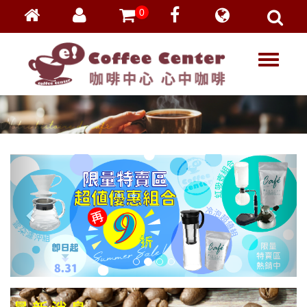
0
會員登入
繁體中文
T
忘記密碼
o
加入會員
g
g
VIP登入
l
VIP申請
e
n
a
v
i
g
a
t
i
o
n