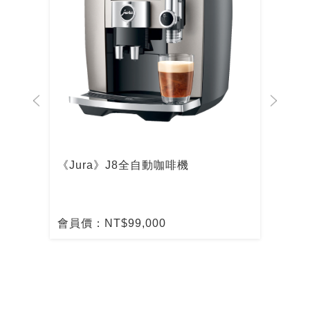
啡機
《Jura》J8全自動咖啡機
De
啡
會員價：NT$99,000
會員