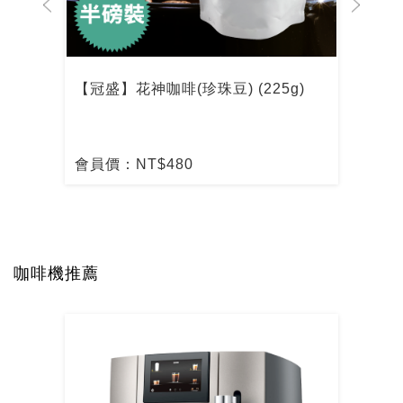
【冠盛】花神咖啡(珍珠豆) (225g)
【冠
會員價：NT$480
會員
咖啡機推薦