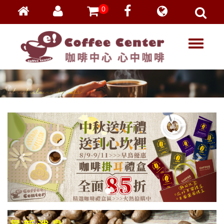
0
會員登入
繁體中文
T
忘記密碼
o
加入會員
g
g
VIP登入
l
VIP申請
e
n
a
v
i
g
a
t
i
o
n