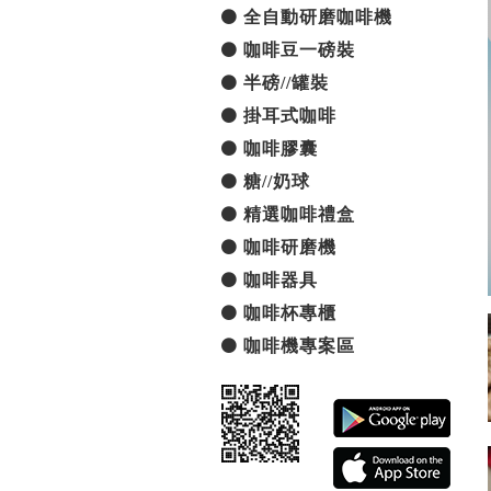
全自動研磨咖啡機
咖啡豆一磅裝
半磅//罐裝
掛耳式咖啡
咖啡膠囊
糖//奶球
精選咖啡禮盒
咖啡研磨機
咖啡器具
咖啡杯專櫃
咖啡機專案區