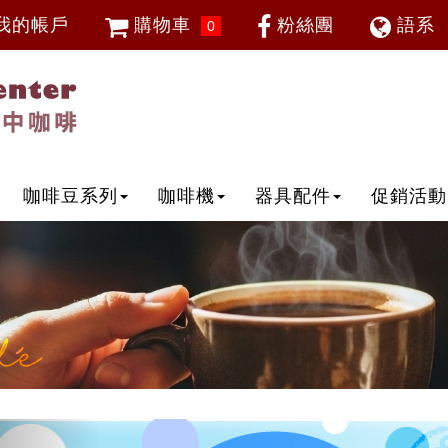
我的帳戶
購物車
粉絲團
語系
0
會員登入
繁體中
忘記密碼
加入會員
IP登入
IP申請
咖啡豆系列
咖啡機
器具配件
促銷活動