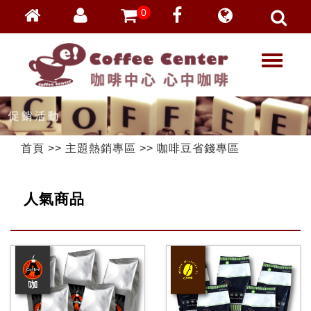
0
會員登入
繁體中文
T
忘記密碼
o
加入會員
g
g
VIP登入
l
VIP申請
e
首頁
>>
主題熱銷專區
>>
咖啡豆省錢專區
n
a
v
人氣商品
i
g
a
t
i
o
n