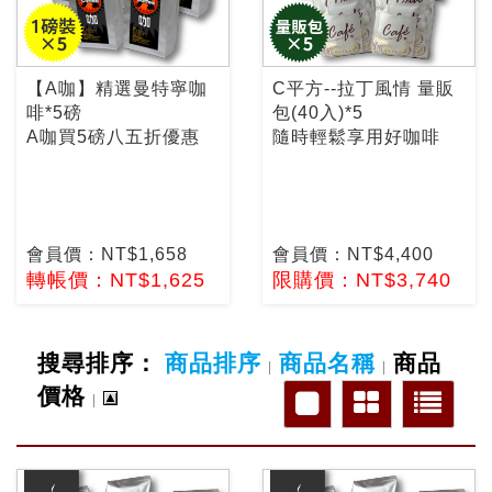
【A咖】精選曼特寧咖
C平方--拉丁風情 量販
啡*5磅
包(40入)*5
A咖買5磅八五折優惠
隨時輕鬆享用好咖啡
會員價：NT$1,658
會員價：NT$4,400
轉帳價：NT$1,625
限購價：NT$3,740
搜尋排序：
商品排序
商品名稱
商品
|
|
價格
|