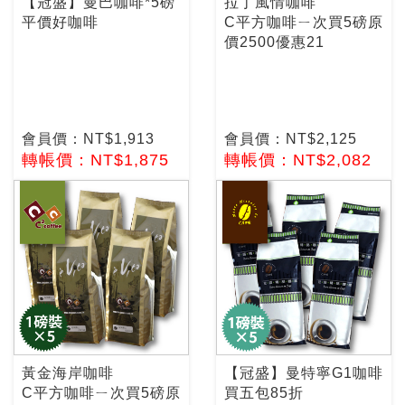
【冠盛】曼巴咖啡*5磅
拉丁風情咖啡
平價好咖啡
C平方咖啡ㄧ次買5磅原
價2500優惠21
會員價：NT$1,913
會員價：NT$2,125
轉帳價：NT$1,875
轉帳價：NT$2,082
黃金海岸咖啡
【冠盛】曼特寧G1咖啡
C平方咖啡ㄧ次買5磅原
買五包85折