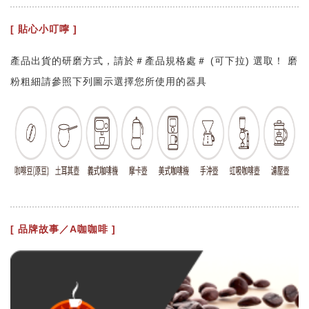
[ 貼心小叮嚀 ]
產品出貨的研磨方式，請於＃產品規格處＃ (可下拉) 選取！ 磨
粉粗細請參照下列圖示選擇您所使用的器具
[ 品牌故事／A咖咖啡 ]