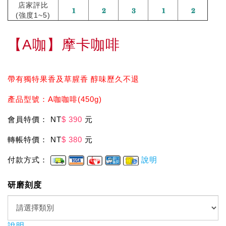
店家評比
(強度1~5)
【A咖】摩卡咖啡
帶有獨特果香及草腥香 醇味歷久不退
產品型號：A咖咖啡(450g)
會員特價： NT
$ 390
元
轉帳特價： NT
$ 380
元
付款方式：
說明
研磨刻度
說明