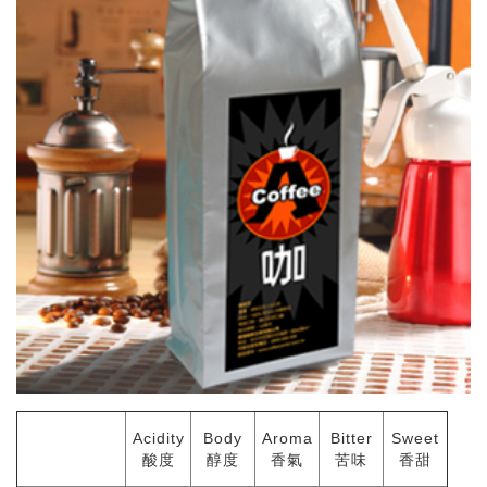
Acidity
Body
Aroma
Bitter
Sweet
酸度
醇度
香氣
苦味
香甜