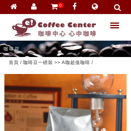
0
會員登入
繁體中文
T
忘記密碼
o
加入會員
g
g
VIP登入
l
VIP申請
e
首頁
/
咖啡豆一磅裝
>>
A咖超值咖啡
/
n
a
v
i
g
a
t
i
o
n