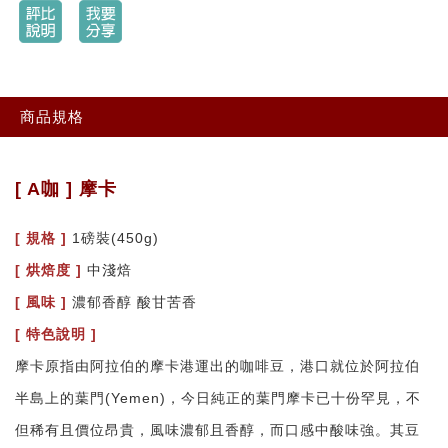
商品規格
[ A咖 ] 摩卡
[ 規格 ]
1磅裝(450g)
[
烘焙度 ]
中淺焙
[
風味 ]
濃郁香醇 酸甘苦香
[ 特色說明 ]
摩卡原指由阿拉伯的摩卡港運出的咖啡豆，港口就位於阿拉伯
半島上的葉門(Yemen)，今日純正的葉門摩卡已十份罕見，不
但稀有且價位昂貴，風味濃郁且香醇，而口感中酸味強。其豆