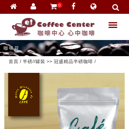
0
會員登入
繁體中文
T
忘記密碼
o
加入會員
g
g
VIP登入
l
VIP申請
e
首頁
/
半磅//罐裝
>>
冠盛精品半磅咖啡
/
n
a
v
i
g
a
t
i
o
n