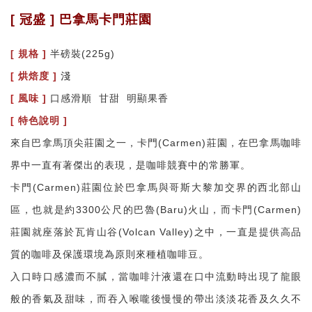
[ 冠盛 ] 巴拿馬卡門莊園
[ 規格 ]
半磅裝(225g)
[
烘焙度 ]
淺
[
風味 ]
口感滑順 甘甜 明顯果香
[
特色說明 ]
來自巴拿馬頂尖莊園之一，卡門(Carmen)莊園，在巴拿馬咖啡
界中一直有著傑出的表現，是咖啡競賽中的常勝軍。
卡門(Carmen)莊園位於巴拿馬與哥斯大黎加交界的西北部山
區，也就是約3300公尺的巴魯(Baru)火山，而卡門(Carmen)
莊園就座落於瓦肯山谷(Volcan Valley)之中，一直是提供高品
質的咖啡及保護環境為原則來種植咖啡豆。
入口時口感濃而不膩，當咖啡汁液還在口中流動時出現了龍眼
般的香氣及甜味，而吞入喉嚨後慢慢的帶出淡淡花香及久久不