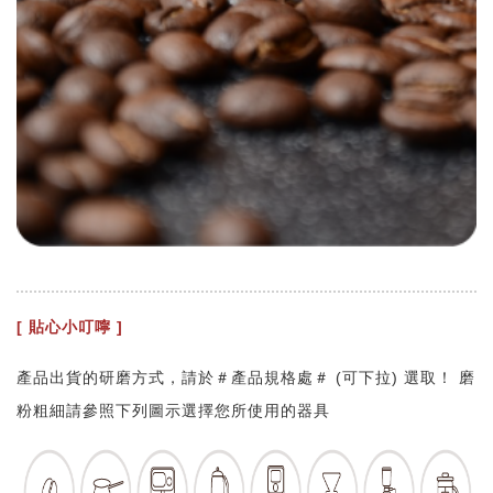
[ 貼心小叮嚀 ]
產品出貨的研磨方式，請於＃產品規格處＃ (可下拉) 選取！ 磨
粉粗細請參照下列圖示選擇您所使用的器具