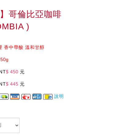
】哥倫比亞咖啡
MBIA )
 香中帶酸 溫和甘醇
50g
NT
$ 450
元
NT
$ 445
元
說明