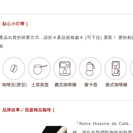
[ 貼心小叮嚀 ]
產品出貨的研磨方式，請於＃產品規格處＃ (可下拉) 選取！ 磨粉
具
[ 品牌故事／冠盛精品咖啡 ]
『Notre Histoire de
稱，源自於我們對咖啡的熱愛