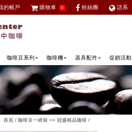
我的帳戶
購物車
粉絲團
語系
0
會員登入
繁體中
忘記密碼
加入會員
IP登入
IP申請
咖啡豆系列
咖啡機
器具配件
促銷活動
首頁
/
咖啡豆一磅裝
>>
冠盛精品咖啡
/