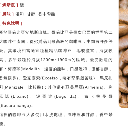
[ 烘焙度 ]
淺
[ 風味 ]
溫和 甘醇 香中帶酸
[ 特色說明 ]
產於哥倫比亞安地斯山脈。哥倫比亞是僅次巴西的世界第二
大咖啡生產國．從劣質品到最高級的咖啡豆，中間有許多等
級。其環境相當適宜種植精品咖啡豆，地貌豐富，海拔較
高，多半栽種於海拔1200m~1900m的區域。最受歡迎的
有：梅德寧(Medellín，適度的酸味，口感溫和，濃郁香醇，
香氣撲鼻)、愛克塞索(Excelso，略有堅果般苦味)、馬尼扎
列(Manizale，比較酸)；其他還有亞美尼亞(Armenia)、利
班諾(Libano)、波哥達(Bogo da)、布卡拉曼哥
(Bucaramanga)。
這裡的咖啡豆大多使用水洗處理，風味溫和甘醇，香中帶
酸。