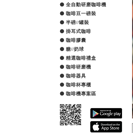
全自動研磨咖啡機
咖啡豆一磅裝
半磅//罐裝
掛耳式咖啡
咖啡膠囊
糖//奶球
精選咖啡禮盒
咖啡研磨機
咖啡器具
咖啡杯專櫃
咖啡機專案區