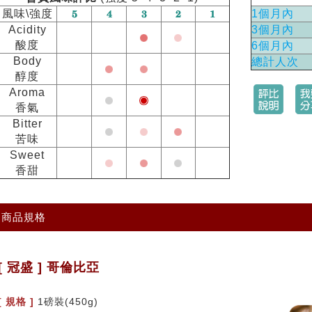
風味\強度
1個月內
Acidity
3個月內
酸度
6個月內
Body
總計人次
醇度
Aroma
香氣
Bitter
苦味
Sweet
香甜
商品規格
[ 冠盛 ] 哥倫比亞
[ 規格 ]
1磅裝(450g)