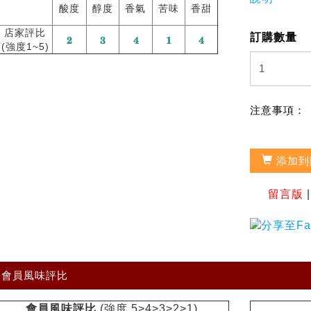
酸度
醇度
香氣
苦味
香甜
店家評比
訂購數量
(強度1~5)
注意事項：
添加到
留言版
會員風味評比
會員風味評比
(強度 5>4>3>2>1)