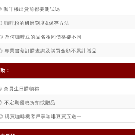
◎ 咖啡機出貨前都要測試嗎
◎ 咖啡粉的研磨刻度&保存方法
◎ 為何咖啡豆的品名相同價格卻不同
◎ 專業書藉訂購查詢及購買金額不累計贈品
活動：
◎ 會員生日購物禮
◎ 不定期優惠折扣或贈品
◎ 購買咖啡機客戶享咖啡豆買五送一