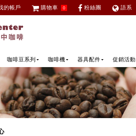
我的帳戶
購物車
粉絲團
語系
0
會員登入
繁體中
忘記密碼
加入會員
IP登入
IP申請
咖啡豆系列
咖啡機
器具配件
促銷活動
心