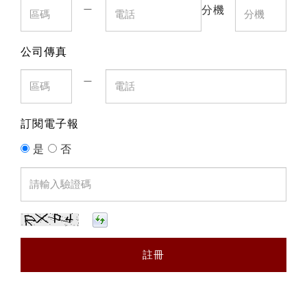
＿
分機
公司傳真
＿
訂閱電子報
是
否
註冊