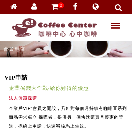
0
會員登入
繁體中文
T
忘記密碼
o
加入會員
g
g
VIP登入
l
VIP申請
e
n
a
VIP申請
v
i
企業省錢大作戰‧給你難得的優惠
g
a
法人優惠採購
t
企業戶VIP”會員之開設，乃針對每個月持續有咖啡豆系列
i
o
商品需求獨立 採購者，提供另一個快速購買且優惠的管
n
道，採線上申請，快速審核馬上生效。