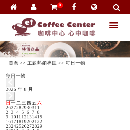
0
會員登入
繁體中文
T
o
g
忘記密碼
g
l
e
加入會員
n
a
v
首頁
>>
主題熱銷專區
>>
每日一物
VIP登入
i
g
a
每日一物
VIP申請
t
i
2026 年 8 月
o
n
日
一
二
三
四
五
六
26
27
28
29
30
31
1
2
3
4
5
6
7
8
9
10
11
12
13
14
15
16
17
18
19
20
21
22
23
24
25
26
27
28
29