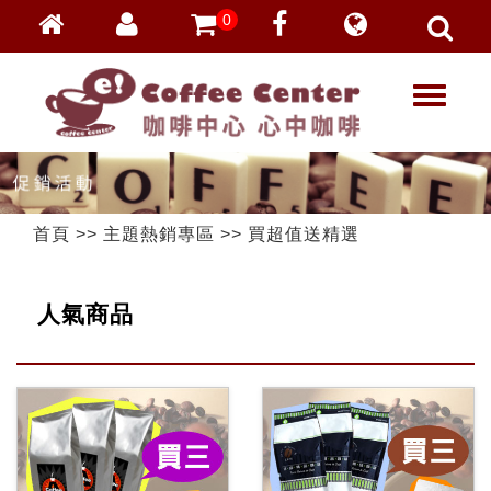
0
會員登入
繁體中文
T
忘記密碼
o
加入會員
g
g
VIP登入
l
VIP申請
e
首頁
>>
主題熱銷專區
>>
買超值送精選
n
a
v
人氣商品
i
g
a
t
i
o
n