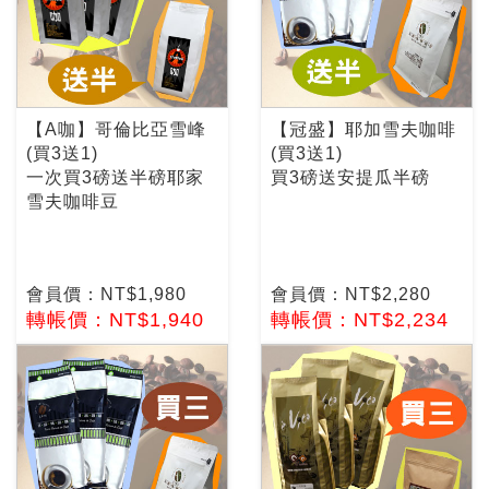
【A咖】哥倫比亞雪峰
【冠盛】耶加雪夫咖啡
(買3送1)
(買3送1)
一次買3磅送半磅耶家
買3磅送安提瓜半磅
雪夫咖啡豆
會員價：NT$1,980
會員價：NT$2,280
轉帳價：NT$1,940
轉帳價：NT$2,234