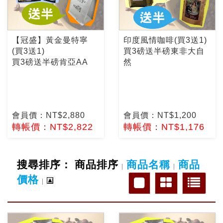
【冠盛】黃金曼特寧
印度風情咖啡(買3送1)
(買3送1)
買3磅送半磅東非大自
買3磅送半磅肯亞AA
然
會員價：NT$2,880
會員價：NT$1,200
轉帳價：NT$2,822
轉帳價：NT$1,176
搜尋排序：
商品排序
商品名稱
商品
|
|
價格
|