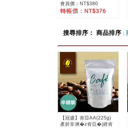
會員價：NT$380
轉帳價：NT$376
搜尋排序：
商品排序
|
【冠盛】肯亞AA(225g)
產於非洲�z肯亞�|經肯