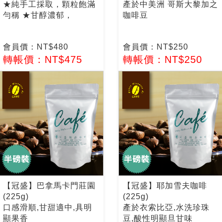
★純手工採取，顆粒飽滿
產於中美洲 哥斯大黎加之
勻稱 ★甘醇濃郁，
咖啡豆
會員價：NT$480
會員價：NT$250
轉帳價：NT$475
轉帳價：NT$250
【冠盛】巴拿馬卡門莊園
【冠盛】耶加雪夫咖啡
(225g)
(225g)
口感滑順,甘甜適中,具明
產於衣索比亞,水洗珍珠
顯果香
豆,酸性明顯旦甘味