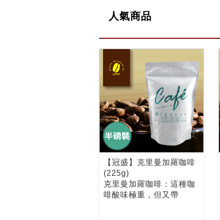
人氣商品
【冠盛】克里曼加羅咖啡
(225g)
克里曼加羅咖啡：這種咖
啡酸味極重，但又帶