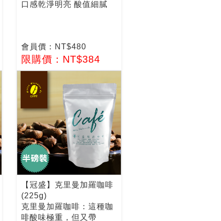
口感乾淨明亮 酸值細膩
會員價：NT$480
限購價：NT$384
【冠盛】克里曼加羅咖啡
(225g)
克里曼加羅咖啡：這種咖
啡酸味極重，但又帶