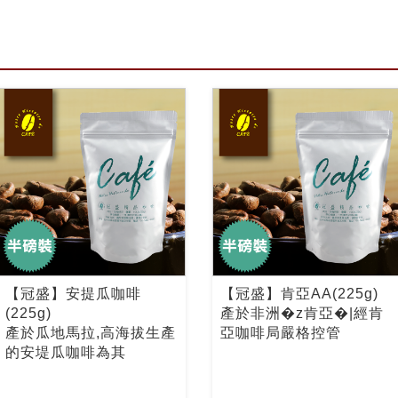
【冠盛】安提瓜咖啡
【冠盛】肯亞AA(225g)
(225g)
產於非洲�z肯亞�|經肯
產於瓜地馬拉,高海拔生產
亞咖啡局嚴格控管
的安堤瓜咖啡為其