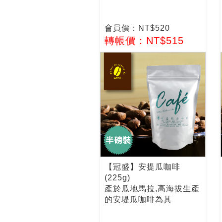
會員價：NT$520
轉帳價：NT$515
【冠盛】安提瓜咖啡
(225g)
產於瓜地馬拉,高海拔生產
的安堤瓜咖啡為其