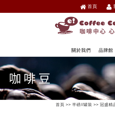
首頁
V
V
關於我們
品牌館
首頁
>>
半磅//罐裝
>>
冠盛精