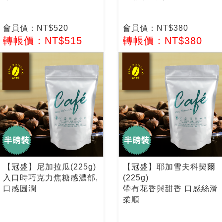
會員價：NT$520
會員價：NT$380
轉帳價：NT$515
轉帳價：NT$380
【冠盛】尼加拉瓜(225g)
【冠盛】耶加雪夫科契爾
入口時巧克力焦糖感濃郁,
(225g)
口感圓潤
帶有花香與甜香 口感絲滑
柔順