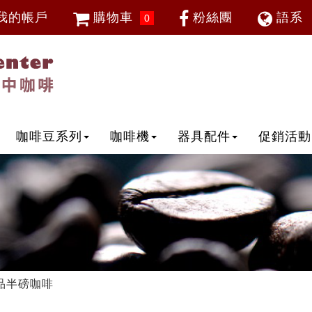
我的帳戶
購物車
粉絲團
語系
0
會員登入
繁體中
忘記密碼
加入會員
IP登入
IP申請
咖啡豆系列
咖啡機
器具配件
促銷活動
品半磅咖啡