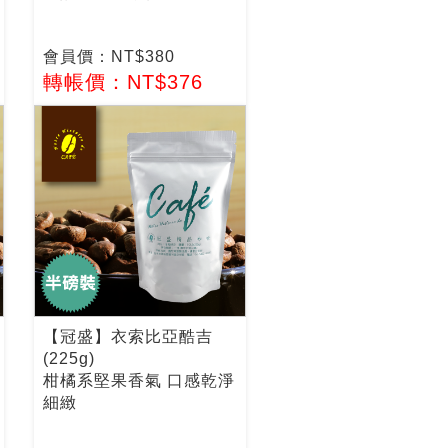
會員價：NT$380
轉帳價：NT$376
【冠盛】衣索比亞酷吉
(225g)
柑橘系堅果香氣 口感乾淨
細緻