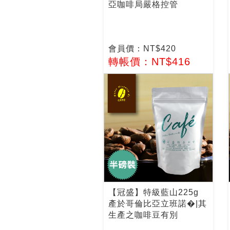
亞咖啡局嚴格控管
會員價：NT$420
轉帳價：NT$416
【冠盛】特級藍山225g
產於哥倫比亞立班諾�|其
生產之咖啡豆有別