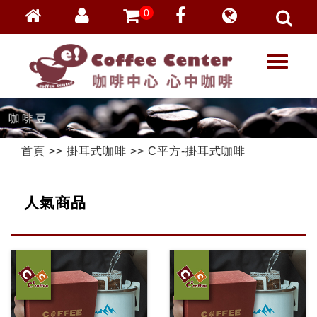
0
會員登入
繁體中文
T
忘記密碼
o
加入會員
g
g
VIP登入
l
VIP申請
e
首頁
>>
掛耳式咖啡
>>
C平方-掛耳式咖啡
n
a
v
人氣商品
i
g
a
t
i
o
n