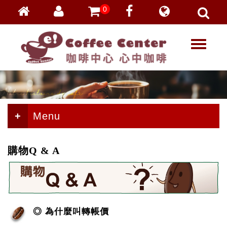
0
會員登入
繁體中文
T
忘記密碼
o
加入會員
g
g
VIP登入
l
VIP申請
e
n
Menu
a
v
i
購物Q & A
g
a
t
i
o
◎ 為什麼叫轉帳價
n