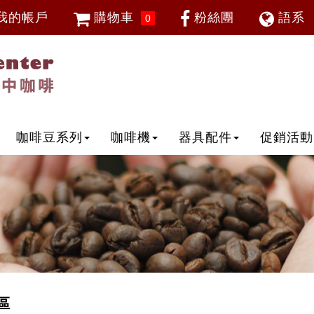
我的帳戶
購物車
粉絲團
語系
0
會員登入
繁體中
忘記密碼
加入會員
IP登入
IP申請
咖啡豆系列
咖啡機
器具配件
促銷活動
區