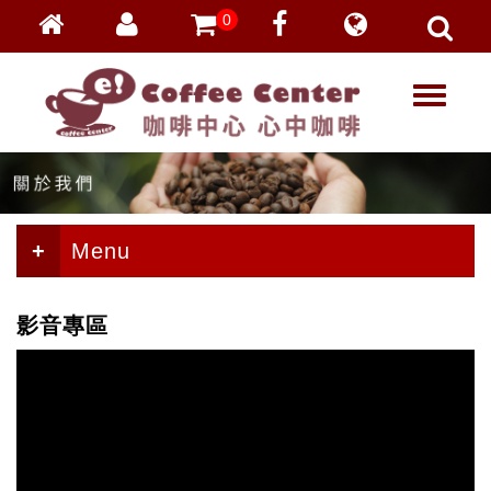
0
會員登入
繁體中文
T
忘記密碼
o
加入會員
g
g
VIP登入
l
VIP申請
e
n
Menu
a
v
i
影音專區
g
a
t
i
o
n