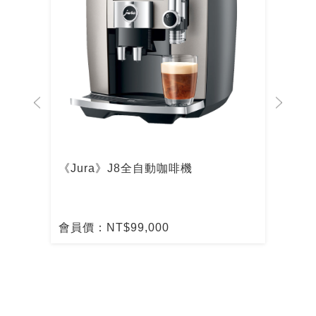
啡機
《Jura》J8全自動咖啡機
De
啡
會員價：NT$99,000
會員