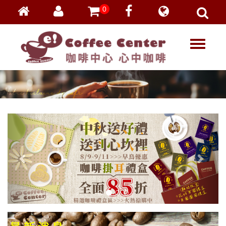
0
會員登入
繁體中文
T
忘記密碼
o
加入會員
g
g
VIP登入
l
VIP申請
e
n
a
v
i
g
a
t
i
o
n