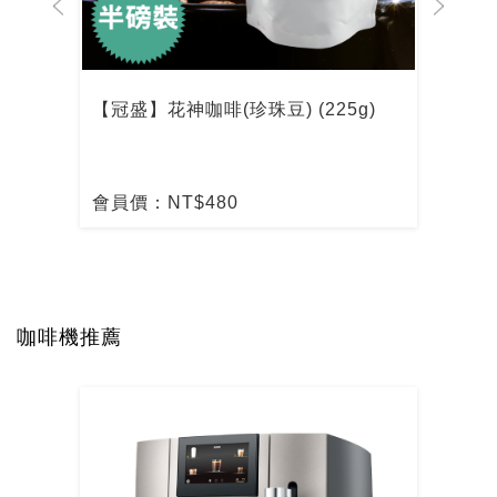
【冠盛】花神咖啡(珍珠豆) (225g)
【冠
會員價：NT$480
會員
咖啡機推薦