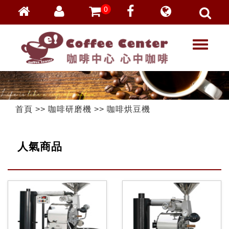
0
會員登入
繁體中文
T
忘記密碼
o
加入會員
g
g
VIP登入
l
VIP申請
e
首頁
>>
咖啡研磨機
>>
咖啡烘豆機
n
a
v
人氣商品
i
g
a
t
i
o
n