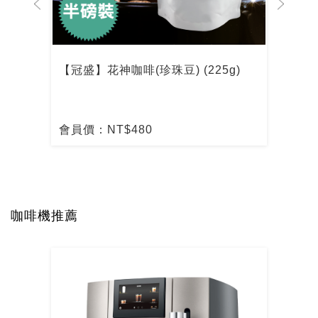
【冠盛】花神咖啡(珍珠豆) (225g)
【冠
會員價：NT$480
會員
咖啡機推薦