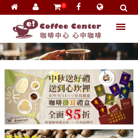
0
會員登入
繁體中文
T
忘記密碼
o
加入會員
g
g
VIP登入
l
VIP申請
e
n
a
v
i
g
a
t
i
o
n