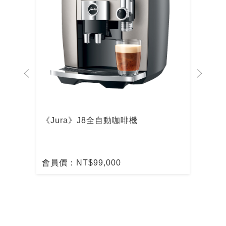
啡機
《Jura》J8全自動咖啡機
De
啡
會員價：NT$99,000
會員