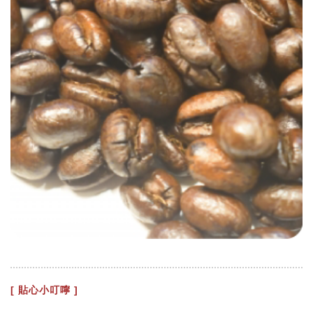
[ 貼心小叮嚀 ]