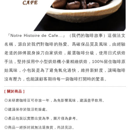
『Notre Histoire de Cafe...』（我們的咖啡故事）這個法文
名稱，源自於我們對咖啡的熱愛。爲確保品質及風味，由經驗
老道的師傅親身操刀自家烘焙，嚴選咖啡分級，使用日式烘焙
手法，堅持採用中小型烘焙機小量精緻烘焙，100%留住咖啡原
始風味，小包裝是為了避免氧化過快，維持新鮮度，讓喝咖啡
沒有壓力，也能讓顧客期待每一袋咖啡打開時的驚喜。
[ 關於商品 ]
◎未研磨咖啡豆可存放一年，為免影響風味，建議盡早飲用。
◎建議保存於陰涼乾燥處。
◎產品包裝以實際出貨為準，圖片僅為參考。
◎商品一經拆封就無法退換貨，尚請見諒。