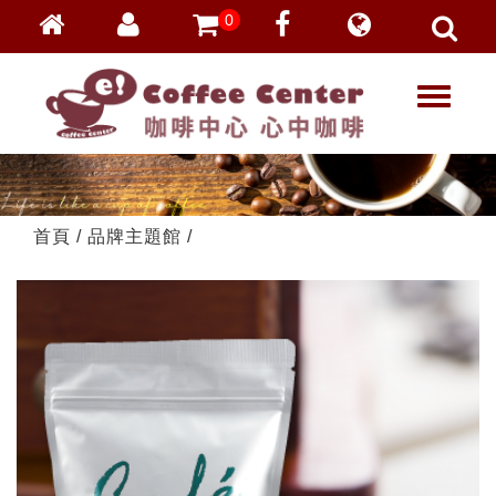
0
會員登入
繁體中文
T
忘記密碼
o
加入會員
g
g
VIP登入
l
VIP申請
e
首頁
/
品牌主題館
/
n
a
v
i
g
a
t
i
o
n