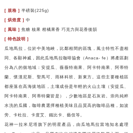
[ 規格 ]
半磅裝(225g)
[
烘焙度 ]
中
[
風味 ]
焦糖 核果 柑橘果香 巧克力與花香後韻
[
特色說明 ]
瓜地馬拉，位於中美地峽，比鄰相間的區塊，風士特性不盡相
同、各顯神威，因此瓜地馬拉咖啡協會（Anaca- fe）將產區劃
分為八的個地域：安提瓜、薇薇特南果、阿卡特南果、阿蒂特
蘭、懷漢尼斯、聖馬可、雨林科班、新東方。這些主要種植區
都座落在高海拔地區，土壤成份是年輕的火山土壤（安提瓜、
阿卡特南果、阿蒂特蘭皆是），少數地區是石灰岩。崇尚純粹
水洗的瓜國，咖啡農選擇種植美味且品質高的咖啡品種，如波
旁、卡杜拉、卡度艾、鐵比卡、藝伎等。
花神一拉米尼塔旗下的明星產品，由瓜地馬拉當地知名處理