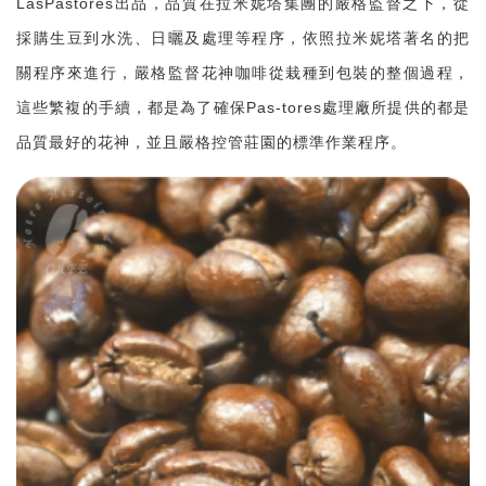
LasPastores出品，品質在拉米妮塔集團的嚴格監督之下，從
採購生豆到水洗、日曬及處理等程序，依照拉米妮塔著名的把
關程序來進行，嚴格監督花神咖啡從栽種到包裝的整個過程，
這些繁複的手續，都是為了確保Pas-tores處理廠所提供的都是
品質最好的花神，並且嚴格控管莊園的標準作業程序。