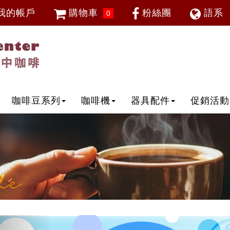
我的帳戶
購物車
粉絲團
語系
0
會員登入
繁體中
忘記密碼
加入會員
IP登入
IP申請
咖啡豆系列
咖啡機
器具配件
促銷活動