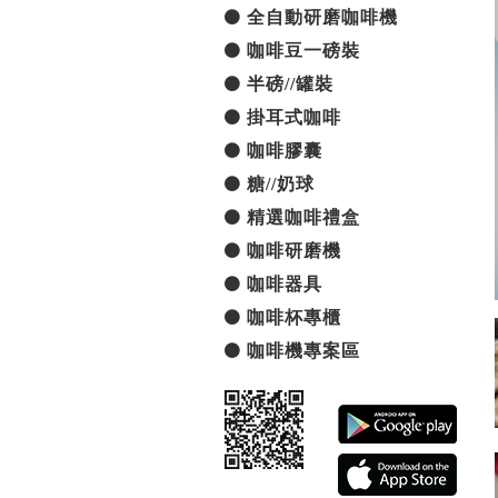
全自動研磨咖啡機
咖啡豆一磅裝
半磅//罐裝
掛耳式咖啡
咖啡膠囊
糖//奶球
精選咖啡禮盒
咖啡研磨機
咖啡器具
咖啡杯專櫃
咖啡機專案區