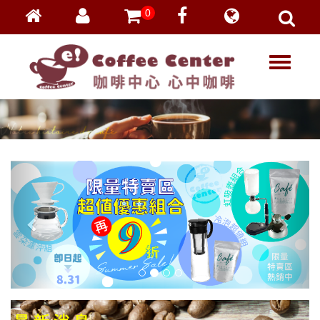
0
會員登入
繁體中文
T
忘記密碼
o
加入會員
g
g
VIP登入
l
VIP申請
e
n
a
v
i
g
a
t
i
o
n