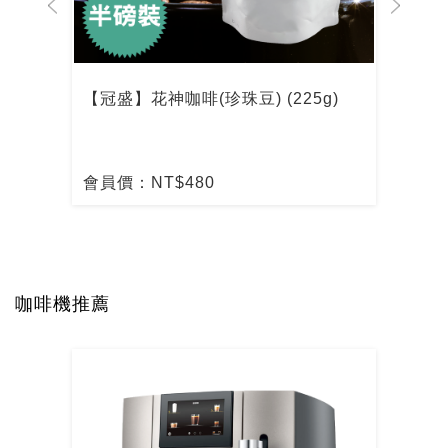
【冠盛】花神咖啡(珍珠豆) (225g)
【冠
會員價：NT$480
會員
咖啡機推薦