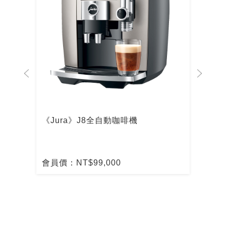
啡機
《Jura》J8全自動咖啡機
De
啡
會員價：NT$99,000
會員