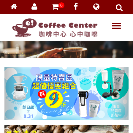
0
會員登入
繁體中文
T
忘記密碼
o
加入會員
g
g
VIP登入
l
VIP申請
e
n
a
v
i
g
a
t
i
o
n