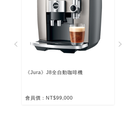
啡機
《Jura》J8全自動咖啡機
De
啡
會員價：NT$99,000
會員