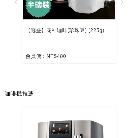
【冠盛】花神咖啡(珍珠豆) (225g)
【冠
會員價：NT$480
會員
咖啡機推薦