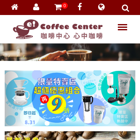
0
會員登入
繁體中文
T
忘記密碼
o
加入會員
g
g
VIP登入
l
VIP申請
e
n
a
v
i
g
a
t
i
o
n