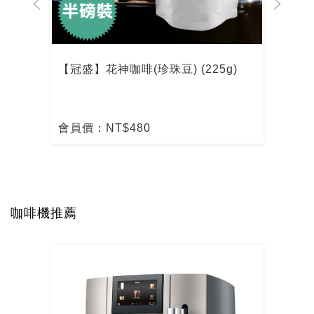
【冠盛】花神咖啡(珍珠豆) (225g)
【冠
會員價：NT$480
會員
咖啡機推薦