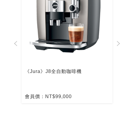
啡機
《Jura》J8全自動咖啡機
De
啡
會員價：NT$99,000
會員