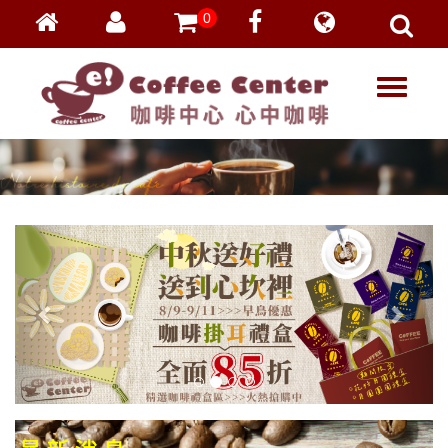
0
會員登入
繁體中文
T
忘記密碼
o
加入會員
g
g
VIP登入
l
VIP申請
e
n
a
v
i
g
a
t
i
o
n