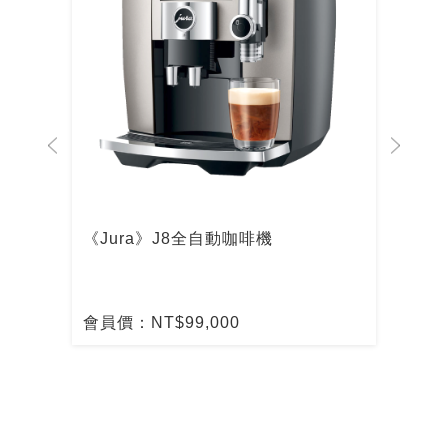
機
《Jura》J8全自動咖啡機
DeLo
啡機
會員價：NT$99,000
會員價