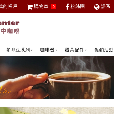
我的帳戶
購物車
粉絲團
語系
0
會員登入
繁體中
忘記密碼
加入會員
IP登入
IP申請
咖啡豆系列
咖啡機
器具配件
促銷活動