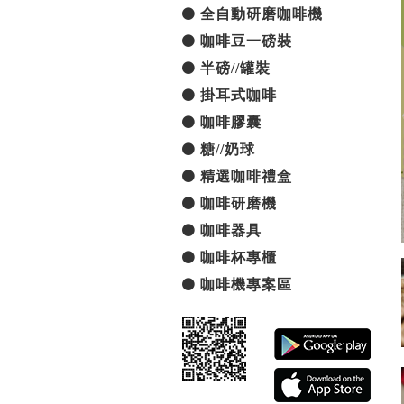
全自動研磨咖啡機
咖啡豆一磅裝
半磅//罐裝
掛耳式咖啡
咖啡膠囊
糖//奶球
精選咖啡禮盒
咖啡研磨機
咖啡器具
咖啡杯專櫃
咖啡機專案區