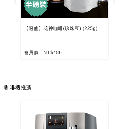
【冠盛】花神咖啡(珍珠豆) (225g)
【冠
會員價：NT$480
會員
咖啡機推薦