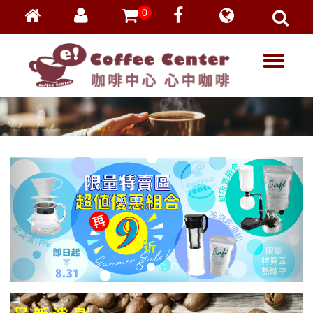
0
會員登入
繁體中文
T
忘記密碼
o
加入會員
g
g
VIP登入
l
VIP申請
e
n
a
v
i
g
a
t
i
o
n