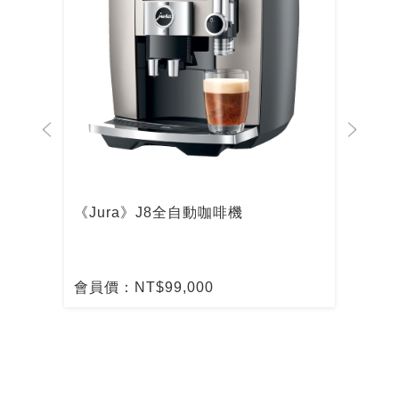
啡機
《Jura》J8全自動咖啡機
De
啡
會員價：NT$99,000
會員