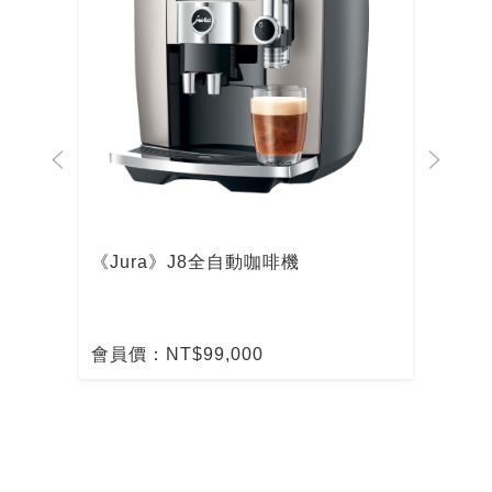
啡機
《Jura》J8全自動咖啡機
De
啡
會員價：NT$99,000
會員