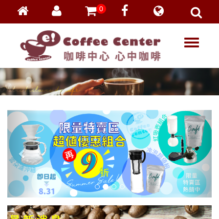
0
會員登入
繁體中文
T
忘記密碼
o
加入會員
g
g
VIP登入
l
VIP申請
e
n
a
v
i
g
a
t
i
o
n