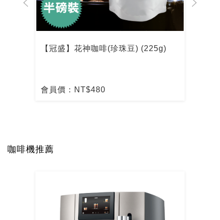
【冠盛】花神咖啡(珍珠豆) (225g)
【冠
會員價：NT$480
會員
咖啡機推薦