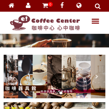
0
會員登入
繁體中文
T
忘記密碼
o
加入會員
g
g
VIP登入
l
VIP申請
e
n
a
v
i
g
a
t
i
o
n