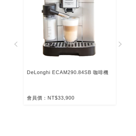
型 全
DeLonghi ECAM290.84SB 咖啡機
《J
會員價：NT$33,900
會員