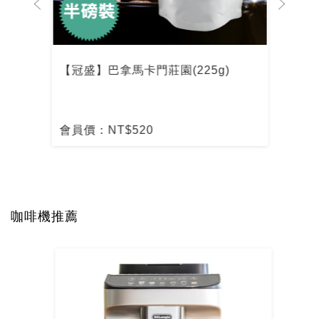
)
【冠盛】巴拿馬卡門莊園(225g)
【冠
會員價：NT$520
會員
咖啡機推薦