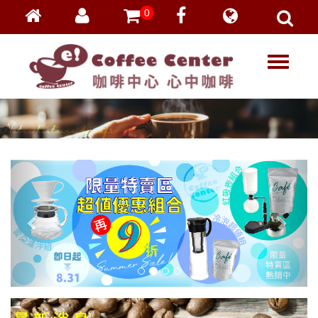
0
會員登入
繁體中文
T
忘記密碼
o
加入會員
g
g
VIP登入
l
VIP申請
e
n
a
v
i
g
a
t
i
o
n