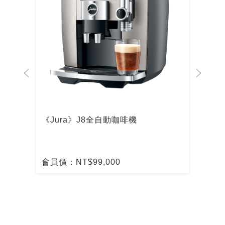
啡機
《Jura》J8全自動咖啡機
De
啡
會員價：NT$99,000
會員