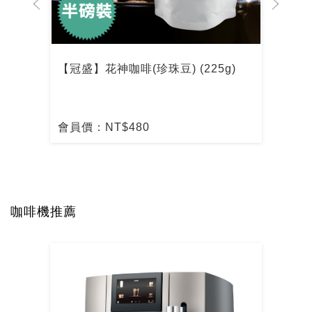
【冠盛】花神咖啡(珍珠豆) (225g)
【冠
會員價：NT$480
會員
咖啡機推薦