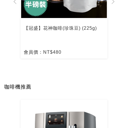
【冠盛】花神咖啡(珍珠豆) (225g)
【冠
會員價：NT$480
會員
咖啡機推薦