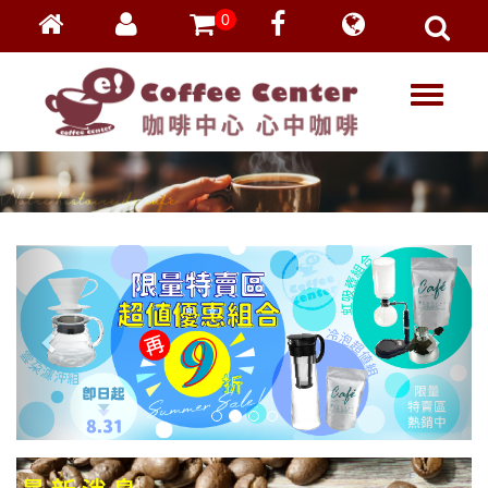
0
會員登入
繁體中文
T
忘記密碼
o
加入會員
g
g
VIP登入
l
VIP申請
e
n
a
v
i
g
a
t
i
o
n