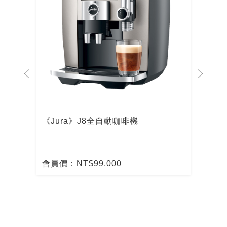
啡機
《Jura》J8全自動咖啡機
De
啡
會員價：NT$99,000
會員