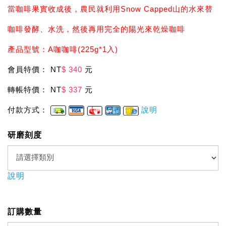
當咖啡果實收成後，農民就利用Snow Capped山的水來替
咖啡發酵、水洗，然後再用完全的陽光來乾燥咖啡
產品型號：A咖咖啡(225g*1入)
會員特價： NT
$ 340
元
轉帳特價： NT
$ 337
元
付款方式：
說明
研磨刻度
說明
訂購數量