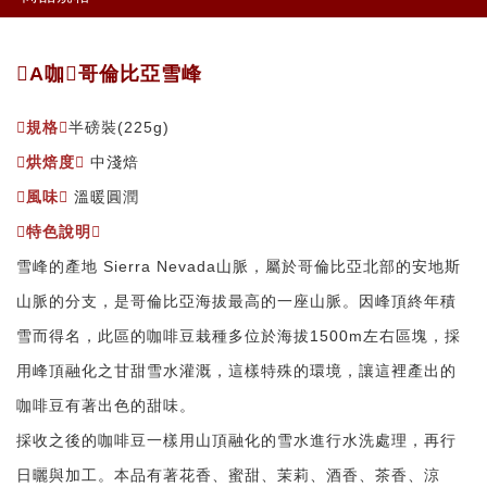
A咖哥倫比亞雪峰
規格
半磅裝(225g)
烘焙度
中淺焙
風味
溫暖圓潤
特色說明
雪峰的產地 Sierra Nevada山脈，屬於哥倫比亞北部的安地斯
山脈的分支，是哥倫比亞海拔最高的一座山脈。因峰頂終年積
雪而得名，此區的咖啡豆栽種多位於海拔1500m左右區塊，採
用峰頂融化之甘甜雪水灌溉，這樣特殊的環境，讓這裡產出的
咖啡豆有著出色的甜味。
採收之後的咖啡豆一樣用山頂融化的雪水進行水洗處理，再行
日曬與加工。本品有著花香、蜜甜、茉莉、酒香、茶香、涼