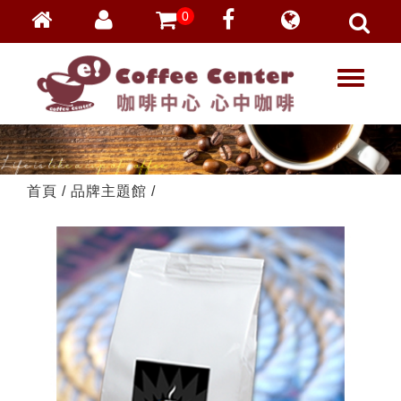
0
會員登入
繁體中文
T
忘記密碼
o
加入會員
g
g
VIP登入
l
VIP申請
e
首頁
/
品牌主題館
/
n
a
v
i
g
a
t
i
o
n