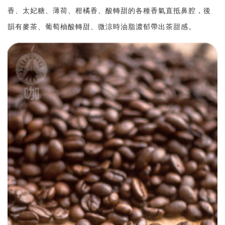
香、太妃糖、薄荷、柑橘香、酸轉甜的各種香氣直抵鼻腔，後
韻有麥茶、葡萄柚酸轉甜、微涼時油脂濃郁帶出茶甜感。